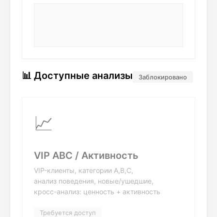
📊 Доступные анализы
Заблокировано
📈
VIP ABC / Активность
VIP-клиенты, категории A,B,C,
анализ поведения, новые/ушедшие,
кросс-анализ: ценность + активность
Требуется доступ